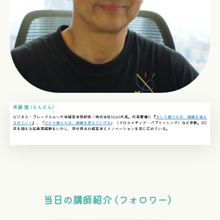
斉藤 徹 (とんとん)
ビジネス・ブレークスルー大学経営学部教授／株式会社hint代表。代表著書に『
そして僕たちは、組織を進化
させていく
』、
『
だから僕たちは、組織を変えていける
』
（クロスメディア・パブリッシング）など多数。30
年を超える起業家経験をいかし、幸せ視点の経営学とイノベーションを世に広めている。
当日の講師紹介 (フォロワー）