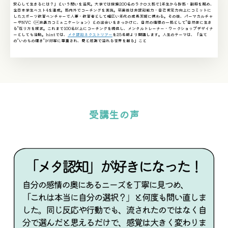
安心して生きるには？」という問いを追究。大学では総勢200名のラクロス部で1年生から幹部・副将を務め、
全日本学生ベスト4を達成。部内外でコーチングを実施。卒業後は非認知能力・自己肯定力向上にコミットに
したスポーツ教育ベンチャーで人事・教育者として幅広い年代の成長支援に携わる。その後、パーマカルチャ
ーやNVC（非暴力コミュニケーション）との出会いをきっかけに、自然の循環の一部として”自然体に生き
る”在り方を探求。これまで100名以上にコーチングを提供し、メンタルトレーナー・ワークショップデザイナ
ーとしても活動。hintでは、
メタ認知ネクストツアー
を25冬期より開講します。人生のテーマは、「全て
の”いのちの輝き”が対等に尊重され、愛と感謝で溢れる世界を創る」こと
受講生の声