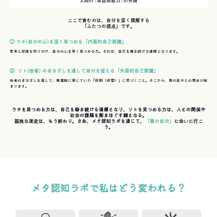
ここで育むのは、自分を深く理解する
「ふたつの視点」です。
① ウチ(自分の心)を深く見つめる「内面的自己認識」
思考と感情を切り分け、自分の心を深く見つめる力。それは、自己を磨き続ける道標となります。
② ソト(他者) のまなざしを通して自分を捉える「外面的自己認識」
他者のまなざしを通して、無意識に演じていた「役割（仮面）」に気づくこと。そこから、素の自分との再会が始
まります。
ウチを見つめる力は、自己を磨き続ける道標となり、ソトを見つめる力は、人との関係や
社会の課題を解きほぐす鍵となる。
孤独な迷走は、もう終わり。さあ、メタ認知ラボを通じて、
「素の自分」
に会いに行こ
う。
メタ認知ラボで私はどう変われる？