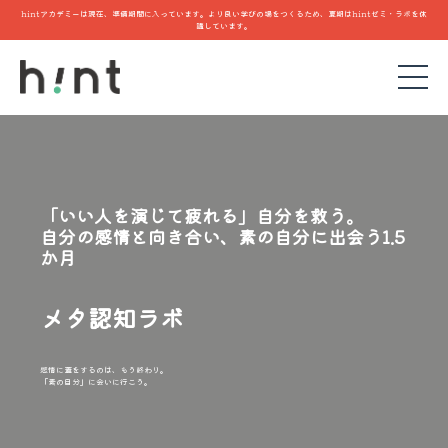
hintアカデミーは現在、準備期間に入っています。より良い学びの場をつくるため、夏期はhintゼミ・ラボを休
講しています。
「いい人を演じて疲れる」自分を救う。
自分の感情と向き合い、素の自分に出会う1.5
か月
メタ認知ラボ
感情に蓋をするのは、もう終わり。
「素の自分」に会いに行こう。