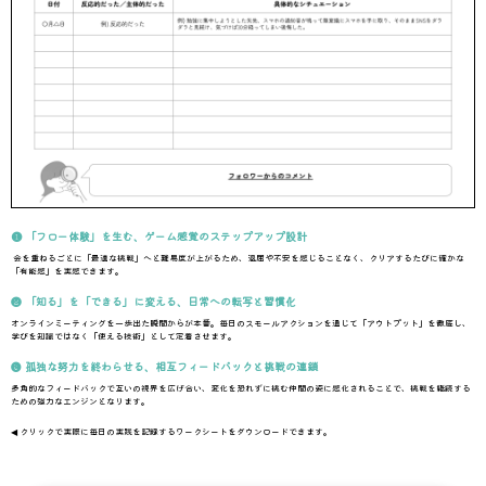
❶ 「フロー体験」を生む、ゲーム感覚のステップアップ設計
会を重ねるごとに「最適な挑戦」へと難易度が上がるため、退屈や不安を感じることなく、クリアするたびに確かな
「有能感」を実感できます。
❷ 「知る」を「できる」に変える、日常への転写と習慣化
オンラインミーティングを一歩出た瞬間からが本番。毎日のスモールアクションを通じて「アウトプット」を徹底し、
学び
を知識ではなく「使える技術」として定着させます。
❸ 孤独な努力を終わらせる、相互フィードバックと挑戦の連鎖
多角的なフィードバックで互いの視界を広げ合い、変化を恐れずに挑む仲間の姿に感化されることで、挑戦を継続する
ための強力なエンジンとなります。
◀ クリックで実際に毎日の実践を記録するワークシートをダウンロードできます。