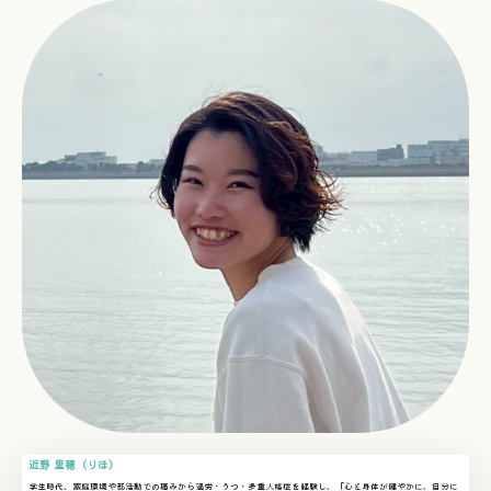
近野 里穂（りほ）
学生時代、家庭環境や部活動での痛みから過労・うつ・多重人格症を経験し、「心と身体が健やかに、自分に